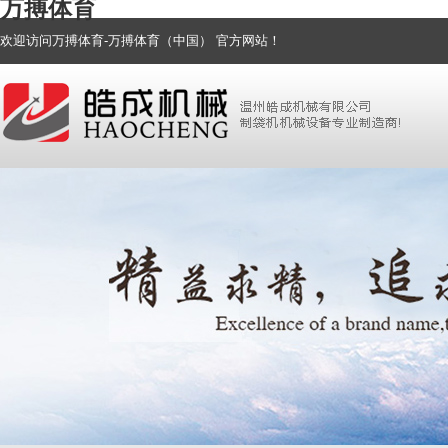
万搏体育
欢迎访问万搏体育-万搏体育（中国） 官方网站！